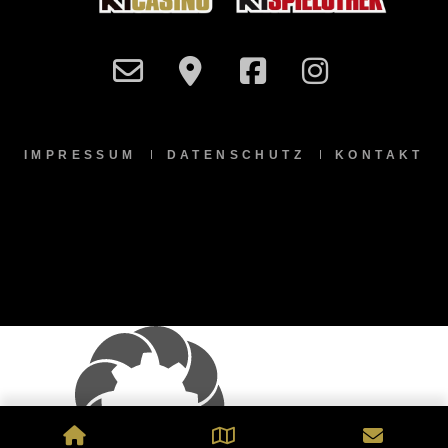
IMPRESSUM
DATENSCHUTZ
KONTAKT