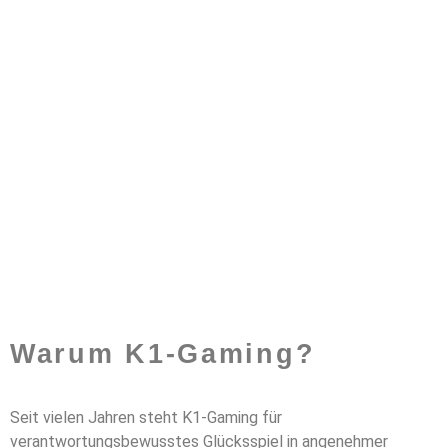
Warum K1-Gaming?
Seit vielen Jahren steht K1-Gaming für
verantwortungsbewusstes Glücksspiel in angenehmer