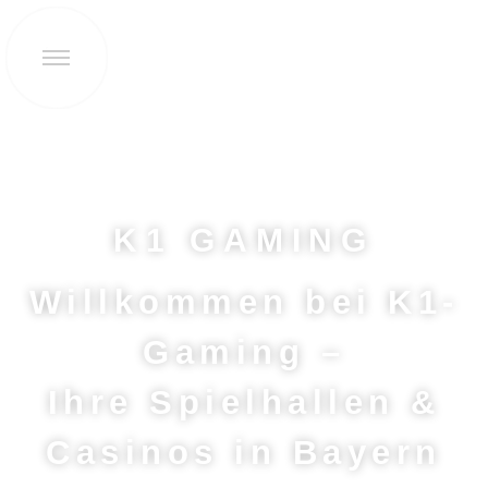
K1 GAMING
Willkommen bei K1-
Gaming –
Ihre Spielhallen &
Casinos in Bayern