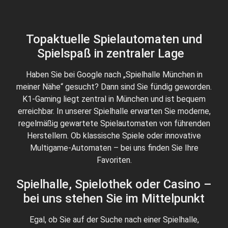
Topaktuelle Spielautomaten und
Spielspaß in zentraler Lage
Haben Sie bei Google nach „Spielhalle München in
meiner Nähe“ gesucht? Dann sind Sie fündig geworden.
K1-Gaming liegt zentral in München und ist bequem
erreichbar. In unserer Spielhalle erwarten Sie moderne,
regelmäßig gewartete Spielautomaten von führenden
Herstellern. Ob klassische Spiele oder innovative
Multigame-Automaten – bei uns finden Sie Ihre
Favoriten.
Spielhalle, Spielothek oder Casino –
bei uns stehen Sie im Mittelpunkt
Egal, ob Sie auf der Suche nach einer Spielhalle,