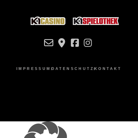
IMPRESSUM
DATENSCHUTZ
KONTAKT