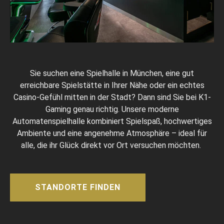
Sie suchen eine Spielhalle in München, eine gut
erreichbare Spielstätte in Ihrer Nähe oder ein echtes
Casino-Gefühl mitten in der Stadt? Dann sind Sie bei K1-
Gaming genau richtig. Unsere moderne
Automatenspielhalle kombiniert Spielspaß, hochwertiges
Ambiente und eine angenehme Atmosphäre – ideal für
alle, die ihr Glück direkt vor Ort versuchen möchten.
STANDORTE FINDEN